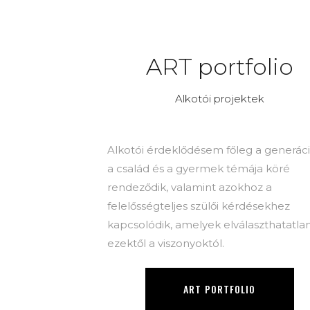
ART portfolio
Alkotói projektek
Alkotói érdeklődésem főleg a generáci
a család és a gyermek témája köré
rendeződik, valamint azokhoz a
felelősségteljes szülői kérdésekhez
kapcsolódik, amelyek elválaszthatatla
ezektől a viszonyoktól.
ART PORTFOLIO