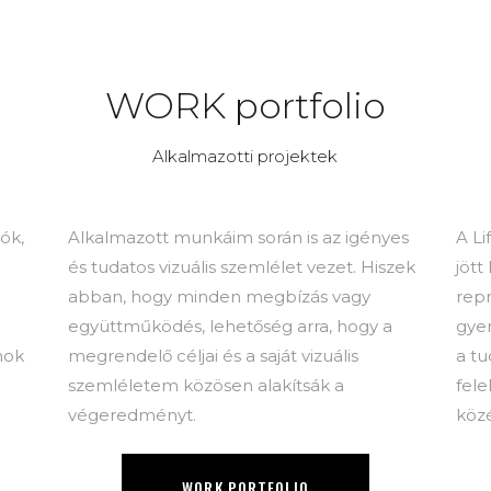
ART PHOTO
WOR
WORK portfolio
Alkalmazotti projektek
ók,
Alkalmazott munkáim során is az igényes
A L
és tudatos vizuális szemlélet vezet. Hiszek
jött
abban, hogy minden megbízás vagy
repr
együttműködés, lehetőség arra, hogy a
gye
nok
megrendelő céljai és a saját vizuális
a tu
szemléletem közösen alakítsák a
fele
végeredményt.
köz
WORK PORTFOLIO