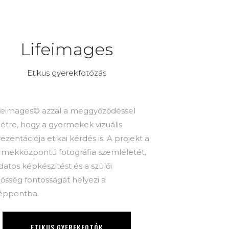
K PHOTO
LIFEIMAGES
SELF
Lifeimages
Etikus gyerekfotózás
ifeimages© azzal a meggyőződéssel
 létre, hogy a gyermekek vizuális
ezentációja etikai kérdés is. A projekt a
rmekközpontú fotográfia szemléletét,
datos képkészítést és a szülői
lősség fontosságát helyezi a
éppontba.
ETIKUS GYEREKFOTÓK