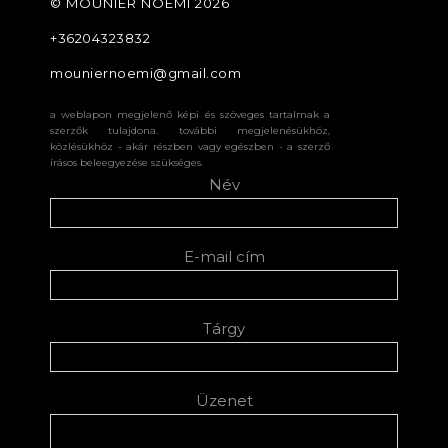
©️ MOUNIER NOÉMI 2026
+36204323832
mouniernoemi@gmail.com
a weblapon megjelenő képi és szöveges tartalmak a
szerzők tulajdona. további megjelenésükhöz,
közlésükhöz - akár részben vagy egészben - a szerző
írásos beleegyezése szükséges.
Név
E-mail cím
Tárgy
Üzenet