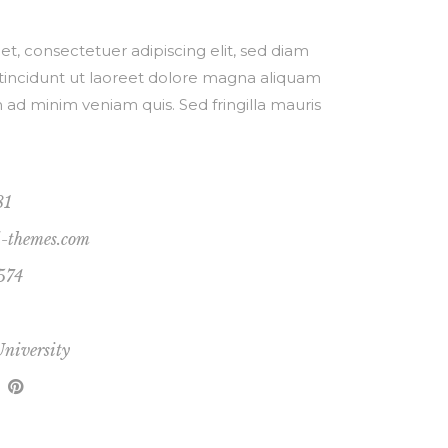
t, consectetuer adipiscing elit, sed diam
ncidunt ut laoreet dolore magna aliquam
m ad minim veniam quis. Sed fringilla mauris
81
d-themes.com
574
niversity