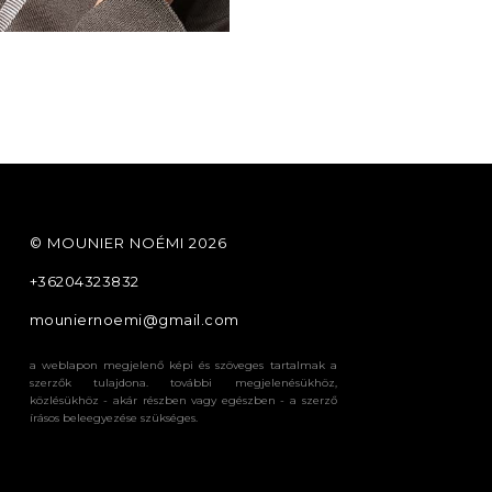
©️ MOUNIER NOÉMI 2026
+36204323832
mouniernoemi@gmail.com
a weblapon megjelenő képi és szöveges tartalmak a
szerzők tulajdona. további megjelenésükhöz,
közlésükhöz - akár részben vagy egészben - a szerző
írásos beleegyezése szükséges.