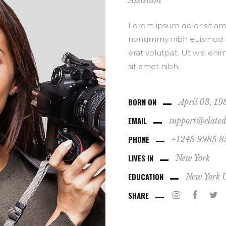
Assistant
Lorem ipsum dolor sit ame
nonummy nibh euismod ti
erat volutpat. Ut wisi eni
sit amet nibh.
BORN ON
April 03, 19
EMAIL
support@elate
PHONE
+1245 9985 8
LIVES IN
New York
EDUCATION
New York U
SHARE