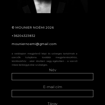
©️ MOUNIER NOÉMI 2026
+36204323832
mouniernoemi@gmail.com
a weblapon megjelenő képi és szöveges tartalmak a
szerzők tulajdona. további megjelenésükhöz,
közlésükhöz - akár részben vagy egészben - a szerző
írásos beleegyezése szükséges.
Név
E-mail cím
Tárgy