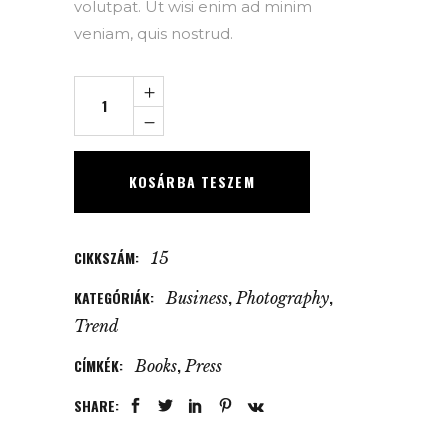
volutpat. Ut wisi enim ad minim
veniam, quis nostrud.
Natural
People
quantity
KOSÁRBA TESZEM
CIKKSZÁM:
15
KATEGÓRIÁK:
,
,
Business
Photography
Trend
CÍMKÉK:
,
Books
Press
SHARE: