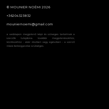
©️ MOUNIER NOÉMI 2026
+36204323832
mouniernoemi@gmail.com
a weblapon megjelenő képi és szöveges tartalmak a
szerzők tulajdona. további megjelenésükhöz,
közlésükhöz - akár részben vagy egészben - a szerző
írásos beleegyezése szükséges.