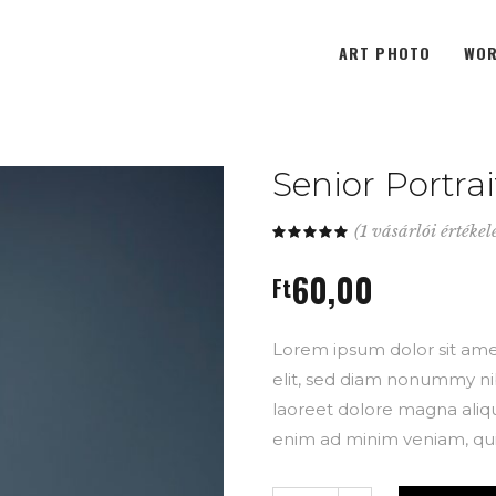
ART PHOTO
WOR
Senior Portrai
(
1
vásárlói értékel
Értékelés
1
5.00
az 5-
60,00
ből,
Ft
értékelés
alapján
Lorem ipsum dolor sit ame
elit, sed diam nonummy ni
laoreet dolore magna aliqu
enim ad minim veniam, qui