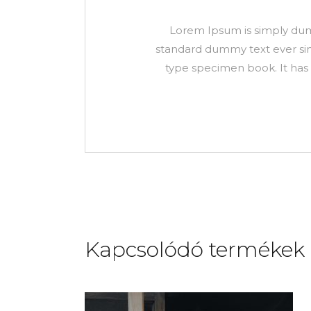
Lorem Ipsum is simply dumm
standard dummy text ever sin
type specimen book. It has s
Kapcsolódó termékek