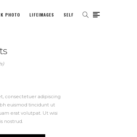
K PHOTO
LIFEIMAGES
SELF
ts
és)
t, consectetuer adipiscing
bh euismod tincidunt ut
am erat volutpat. Ut wisi
s nostrud.