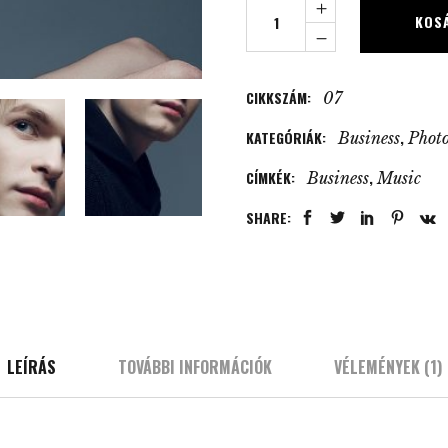
Senior
KOS
Portraits
quantity
CIKKSZÁM:
07
KATEGÓRIÁK:
,
Business
Phot
CÍMKÉK:
,
Business
Music
SHARE:
LEÍRÁS
TOVÁBBI INFORMÁCIÓK
VÉLEMÉNYEK (1)